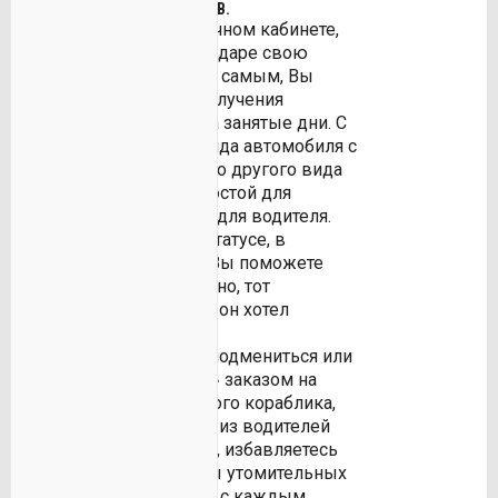
ВЕРТОЛЁТОВ И САМОЛЁТОВ.
Находясь в своём личном кабинете,
Вы отмечаете в календаре свою
загрузку работой. Тем самым, Вы
избавляете себя от получения
ненужных звонков на занятые дни. С
нашим ресурсом аренда автомобиля с
водителем или любого другого вида
транспорта, станет простой для
заказчика и приятной для водителя.
Сообщайте о своем статусе, в
графике занятости – Вы поможете
Заказчику найти именно, тот
автомобиль, который он хотел
арендовать!
При необходимости подмениться или
поделиться «лишним» заказом на
аренду авто или речного кораблика,
Вы легко узнаёте, кто из водителей
свободен. Тем самым, избавляетесь
от длительной череды утомительных
телефонных звонков, с каждым