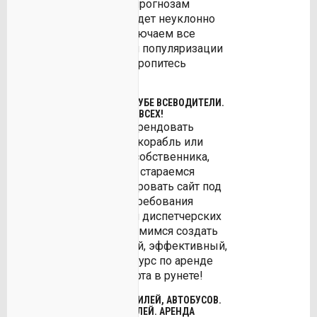
водители. По нашим прогнозам
количество заявок будет неуклонно
расти, ведь мы подключаем все
больше ресурсов, для популяризации
нашего ресурса! Поторопитесь
зарегистрироваться!
АРЕНДА ТРАНСПОРТА В КЛУБЕ ВСЕВОДИТЕЛИ.
ОЧЕВИДНАЯ ВЫГОДА ДЛЯ ВСЕХ!
Очевидная выгода - арендовать
автомобиль, автобус, корабль или
самолёт напрямую у собственника,
без посредников. Мы стараемся
постоянно модернизировать сайт под
постоянно растущие требования
туристических фирм и диспетчерских
организаций. Мы стремимся создать
максимально удобный, эффективный,
привлекательный ресурс по аренде
любого вида транспорта в рунете!
УМНАЯ АРЕНДА АВТОМОБИЛЕЙ, АВТОБУСОВ.
АРЕНДА КАТЕРОВ И КОРАБЛЕЙ. АРЕНДА