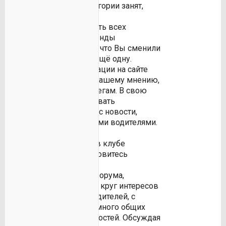
транспорт Вашей категории занят,
можно поднять цену.
Оперативно оповещать всех
участников рынка аренды
автотранспорта о том, что Вы сменили
машину. Или купили ещё одну.
Предлагать к публикации на сайте
новость, которая, по Вашему мнению,
будет интересна коллегам. В свою
очередь, комментировать
заинтересовавшие Вас новости,
предложенные другими водителями.
Зарегистрировшись в клубе
ВсеВодители, Вы становитесь
участником своего
профессионального форума,
охватывающего весь круг интересов
таких же, как и Вы водителей, с
которыми у Вас есть много общих
волнующих тем и новостей. Обсуждая