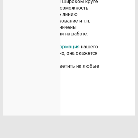
их – впервые в таком широком круге
коллег - появляется возможность
вырабатывать общую линию
поведения, ценообразование и т.п.
Возможности не ограничены
случайными встречами на работе.
Посетите раздел
Информация
нашего
клуба. Вполне вероятно, она окажется
вам полезна.
Мы всегда готовы ответить на любые
вопросы
по почте
..
ПОДЕЛИТЬСЯ