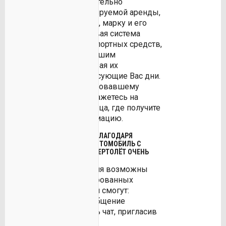
самолёты.Последовательно
выбирайте дату планируемой аренды,
категорию транспорта, марку и его
особенности. Поисковая система
предложит ряд транспортных средств,
удовлетворяющих Вашим
потребностям, учитывая их
доступность в интересующие Вас дни.
Кликнув по заинтересовавшему
предложению, Вы окажетесь на
странице его владельца, где получите
расширенную информацию.
МЫ СОЗДАЛИ СИСТЕМУ, БЛАГОДАРЯ
КОТОРОЙ, АРЕНДОВАТЬ АВТОМОБИЛЬ С
ВОДИТЕЛЕМ, КАТЕР ИЛИ ВЕРТОЛЁТ ОЧЕНЬ
ПРОСТО!
Дальнейшие действия возможны
лишь для зарегистрированных
участников клуба. Они смогут:
Написать личное сообщение
водителю или создать чат, пригласив
в него нескольких.