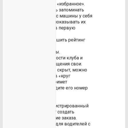
Добавить водителя в «избранное».
Это даёт возможность запоминать
заинтересовавшие Вас машины у себя
в личном кабинете и показывать их
при будущем поиске в первую
очередь.
Увеличить или уменьшить рейтинг
водителя.
Оставить свои отзывы.
Комментировать новости клуба и
предлагать для размещения свои.
Если номер телефона скрыт, можно
пригласить водителя в «круг
доверия». Когда он примет
приглашение, Вы увидите его номер
телефона.
Так же каждый зарегистрированный
участник клуба может создать
"Заявку" на выполнение заказа.
"Заявка" – это тендер для водителей с