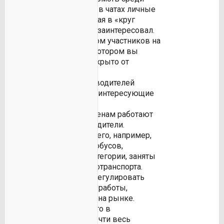
водителей, отправляя в чатах личные
сообщения и приглашая в «круг
доверия» тех, кто Вас заинтересовал.
Создавать чат с числом участников на
Ваше усмотрение, в котором вы
сможете общаться закрыто от
посторонних глаз.
Узнавать, как много водителей
загружены работой в интересующие
Вас дни.
Узнавать, по каким ценам работают
интересующие Вас водители.
Узнавать, сколько всего, например,
автомобилей или автобусов,
интересующей Вас категории, заняты
на рынке аренды автотранспорта.
Гибко и оперативно регулировать
стоимость часа своей работы,
анализируя ситуацию на рынке.
Например, отметив, что в
определённые дни почти весь