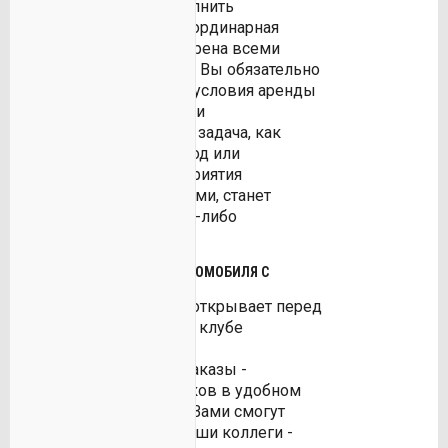
предложением выполнить
заказ. Даже самая неординарная
заявка будет рассмотрена всеми
водителями ресурса и Вы обязательно
найдете нужные Вам условия аренды
водного, воздушного и
автотранспорта. Такая задача, как
поездка в другой город или
обслуживание мероприятия
несколькими машинами, станет
возможной без каких-либо
сложностей!
МЫ СДЕЛАЛИ АРЕНДУ АВТОМОБИЛЯ С
ВОДИТЕЛЕМ ВЫГОДНОЙ!
Какие возможности открывает перед
водителями участие в клубе
ВсеВодители:
Вы будете получать заказы -
напрямую от заказчиков в удобном
интерфейсе! Также с Вами смогут
делиться заказами Ваши коллеги -