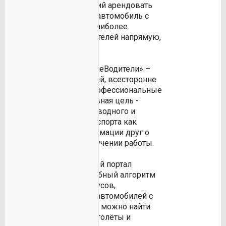
заказчик, планирующий арендовать
транспорт, например, автомобиль с
водителем, находит наиболее
широкий выбор водителей напрямую,
без посредников.
Но прежде всего, «ВсеВодители» –
это клуб для водителей, всесторонне
охватывающий их профессиональные
интересы. Наша основная цель -
донести владельцам водного и
автомобильного транспорта как
можно больше информации друг о
друге и помочь в получении работы.
Наш информационный портал
предлагает очень удобный алгоритм
поиска аренды автобусов,
микроавтобусов или автомобилей с
водителем. Так же тут можно найти
корабли и катера, вертолёты и