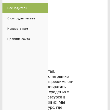
ВсеВодители
О сотрудничестве
Написать нам
Правила сайта
ВСЕВОДИТЕЛИ
«ВсеВодители» - это
информационный портал,
отражающий ситуацию на рынке
аренды автомобилей в режиме он-
лайн. Мы старались превратить
аренду транспортного средства с
водителем на нашем ресурсе в
простой и удобный сервис. Мы
создали удобный ресурс, где