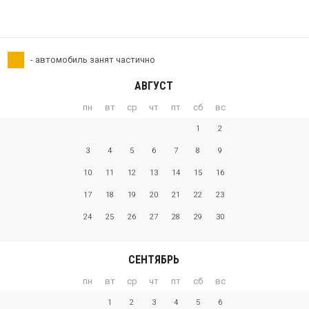
- автомобиль занят частично
АВГУСТ
пн
вт
ср
чт
пт
сб
вс
1
2
3
4
5
6
7
8
9
10
11
12
13
14
15
16
17
18
19
20
21
22
23
24
25
26
27
28
29
30
СЕНТЯБРЬ
пн
вт
ср
чт
пт
сб
вс
1
2
3
4
5
6