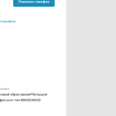
Показать телефон
втомобили
мация:
ровый образ жизни!!!большой
фи).конт.тел.89650290353