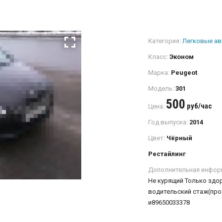
Категория:
Легковые а
Класс:
Эконом
Марка:
Peugeot
Модель:
301
500
руб/час
Цена:
Год выпуска:
2014
Цвет:
Чёрный
Рестайлинг
Дополнительная инфор
Не курящий Только здо
водительский стаж(про
и89650033378