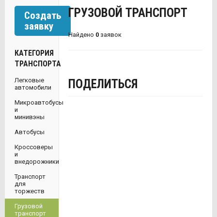
ГРУЗОВОЙ ТРАНСПОРТ
Создать
заявку
Найдено
0
заявок
КАТЕГОРИЯ
ТРАНСПОРТА
Легковые
ПОДЕЛИТЬСЯ
автомобили
Микроавтобусы
и
минивэны
Автобусы
Кроссоверы
и
внедорожники
Транспорт
для
торжеств
Грузовой
транспорт